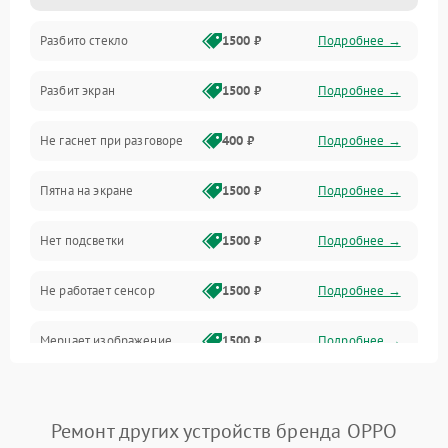
Разбито стекло
1500 ₽
Подробнее →
Камеры
Разбит экран
1500 ₽
Подробнее →
Проблемы с дисплеем и сенсором
Не гаснет при разговоре
400 ₽
Подробнее →
Зарядка
Пятна на экране
1500 ₽
Подробнее →
Проблемы с питанием, зарядкой и аккумулятором
Нет подсветки
1500 ₽
Подробнее →
Проблемы с работой системы, корпусом и другие
Не работает сенсор
1500 ₽
Подробнее →
Мерцает изображение
1500 ₽
Подробнее →
Не работает 3D Touch
2400 ₽
Подробнее →
Ремонт других устройств бренда OPPO
Не работает Face ID
4000 ₽
Подробнее →