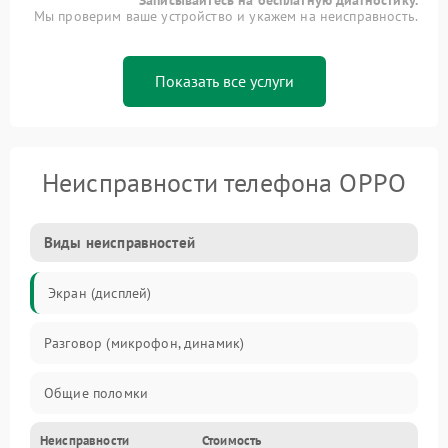
Записывайтесь на бесплатную диагностику.
Мы проверим ваше устройство и укажем на неисправность.
Показать все услуги
Неисправности телефона OPPO
Виды неисправностей
Экран (дисплей)
Разговор (микрофон, динамик)
Общие поломки
Неисправности
Стоимость
Проблемы связи