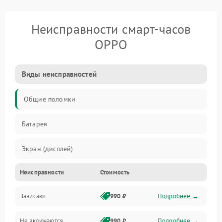
Неисправности смарт-часов
OPPO
Виды неисправностей
Общие поломки
Батарея
Экран (дисплей)
Неисправности
Стоимость
Электропитание
Зависают
990 ₽
Подробнее →
Датчики
Не включаются
990 ₽
Подробнее →