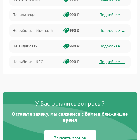
Связь
Попала вода
990 ₽
Подробнее →
Дисплей
Не работает bluetooth
990 ₽
Подробнее →
Разговор (микрофон, динамик)
Не видят сеть
990 ₽
Подробнее →
Не работает NFC
990 ₽
Подробнее →
У Вас остались вопросы?
Оставьте заявку, мы свяжемся с Вами в ближайшее
время
Заказать звонок