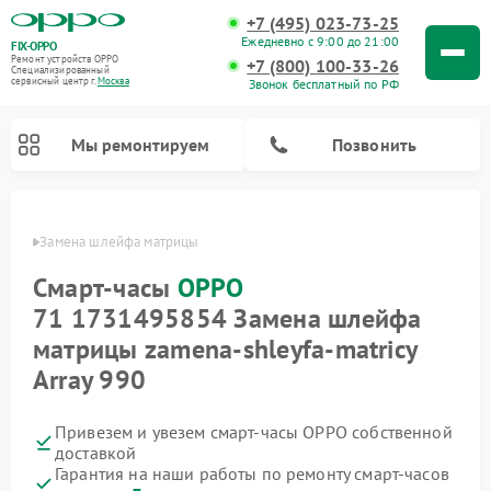
+7 (495) 023-73-25
Ежедневно с 9:00 до 21:00
FIX-OPPO
Ремонт устройств OPPO
+7 (800) 100-33-26
Специализированный
cервисный центр г.
Москва
Звонок бесплатный по РФ
Мы ремонтируем
Позвонить
 OPPO
Замена шлейфа матрицы
Смарт-часы
OPPO
71 1731495854 Замена шлейфа
матрицы zamena-shleyfa-matricy
Array 990
Привезем и увезем смарт-часы OPPO собственной
доставкой
Гарантия на наши работы по ремонту смарт-часов