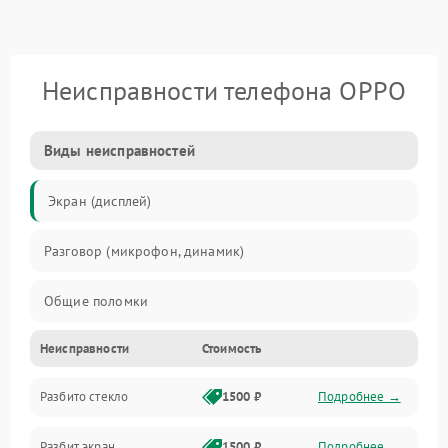
Неисправности телефона OPPO
Виды неисправностей
Экран (дисплей)
Разговор (микрофон, динамик)
Общие поломки
Неисправности
Стоимость
Проблемы связи
Разбито стекло
1500 ₽
Подробнее →
Камеры
Разбит экран
1500 ₽
Подробнее →