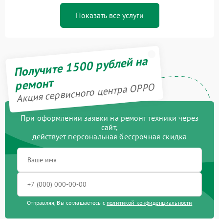
Показать все услуги
Получите 1500 рублей на
ремонт
Акция сервисного центра OPPO
При оформлении заявки на ремонт техники через
сайт,
действует персональная бессрочная скидка
Отправляя, Вы соглашаетесь с
политикой конфиденциальности