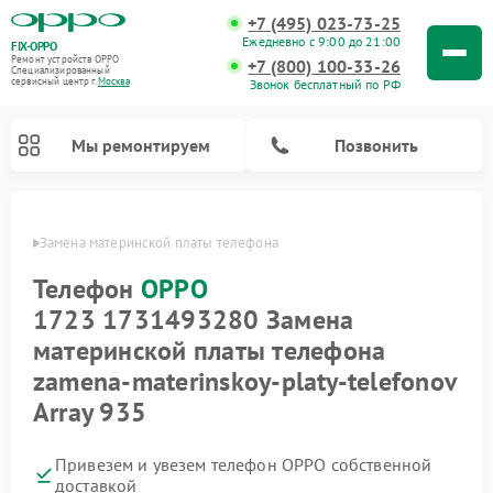
+7 (495) 023-73-25
Ежедневно с 9:00 до 21:00
FIX-OPPO
Ремонт устройств OPPO
+7 (800) 100-33-26
Специализированный
cервисный центр г.
Москва
Звонок бесплатный по РФ
Мы ремонтируем
Позвонить
 OPPO
Замена материнской платы телефона
Телефон
OPPO
1723 1731493280 Замена
материнской платы телефона
zamena-materinskoy-platy-telefonov
Array 935
Привезем и увезем телефон OPPO собственной
доставкой