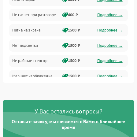
Проблемы с дисплеем и сенсором
Не гаснет при разговоре
400 ₽
Подробнее →
Зарядка
Пятна на экране
1500 ₽
Подробнее →
Проблемы с питанием, зарядкой и аккумулятором
Нет подсветки
1500 ₽
Подробнее →
Проблемы с работой системы, корпусом и другие
Не работает сенсор
1500 ₽
Подробнее →
Мерцает изображение
1500 ₽
Подробнее →
Не работает 3D Touch
2400 ₽
Подробнее →
Не работает Face ID
4000 ₽
Подробнее →
У Вас остались вопросы?
Оставьте заявку, мы свяжемся с Вами в ближайшее
время