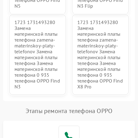
телефона OPPO Find
телефона OPPO Find
N5
N3 Flip
1723 1731493280
1723 1731493280
Замена
Замена
материнской платы
материнской платы
телефона zamena-
телефона zamena-
materinskoy-platy-
materinskoy-platy-
telefonov Замена
telefonov Замена
материнской платы
материнской платы
телефона Замена
телефона Замена
материнской платы
материнской платы
телефона 0 935
телефона 0 935
телефона OPPO Find
телефона OPPO Find
N3
X8 Pro
Этапы ремонта телефона OPPO