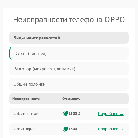
Неисправности телефона OPPO
Виды неисправностей
Экран (дисплей)
Разговор (микрофон, динамик)
Общие поломки
Неисправности
Стоимость
Проблемы связи
Разбито стекло
1500 ₽
Подробнее →
Камеры
Разбит экран
1500 ₽
Подробнее →
Проблемы с дисплеем и сенсором