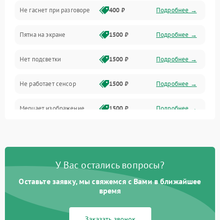
Не гаснет при разговоре
400 ₽
Подробнее →
Зарядка
Пятна на экране
1500 ₽
Подробнее →
Проблемы с питанием, зарядкой и аккумулятором
Нет подсветки
1500 ₽
Подробнее →
Проблемы с работой системы, корпусом и другие
Не работает сенсор
1500 ₽
Подробнее →
Мерцает изображение
1500 ₽
Подробнее →
Не работает 3D Touch
2400 ₽
Подробнее →
Не работает Face ID
4000 ₽
Подробнее →
У Вас остались вопросы?
Оставьте заявку, мы свяжемся с Вами в ближайшее
время
Заказать звонок