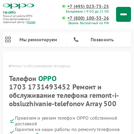
+7 (495) 023-73-25
Ежедневно с 9:00 до 21:00
FIX-OPPO
Ремонт устройств OPPO
+7 (800) 100-33-26
Специализированный
cервисный центр г.
Москва
Звонок бесплатный по РФ
Мы ремонтируем
Позвонить
 OPPO
Ремонт и обслуживание телефона
Телефон
OPPO
1703 1731493452 Ремонт и
обслуживание телефона remont-i-
obsluzhivanie-telefonov Array 500
Привезем и увезем телефон OPPO собственной
доставкой
Гарантия на наши работы по ремонту телефонов