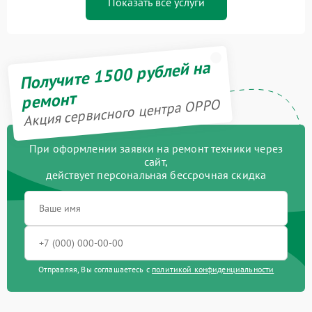
Показать все услуги
Получите 1500 рублей на
ремонт
Акция сервисного центра OPPO
При оформлении заявки на ремонт техники через
сайт,
действует персональная бессрочная скидка
Отправляя, Вы соглашаетесь с
политикой конфиденциальности