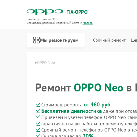
FIX-OPPO
Ремонт устройств OPPO
Специализированный cервисный центр г.
Москва
Мы ремонтируем
Срочный ремонт
Це
вная
Телефон OPPO
OPPO Neo
Ремонт
OPPO Neo
в 
от 460 руб.
Стоимость ремонта
Бесплатная диагностика
даже при отказ
Привезем и увезем телефон OPPO Neo сам
Гарантия на наши работы по ремонту тел
Срочный ремонт телефонов OPPO Neo в те
20%
Скидка для вас до