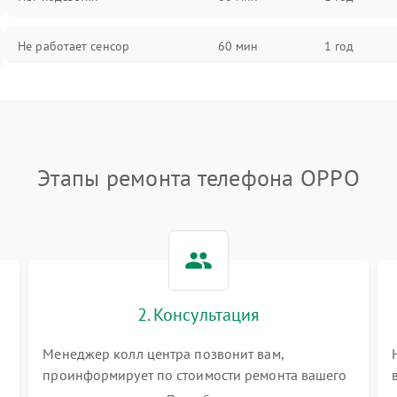
Не работает сенсор
60 мин
1 год
Мерцает изображение
60 мин
1 год
Не работает 3D Touch
60 мин
1 год
Этапы ремонта телефона OPPO
Не работает Face ID
60 мин
1 год
2. Консультация
Менеджер колл центра позвонит вам,
проинформирует по стоимости ремонта вашего
телефона а также ответит на все ваши вопросы.