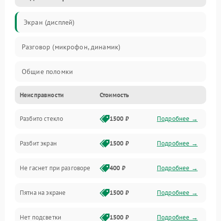
Экран (дисплей)
Разговор (микрофон, динамик)
Общие поломки
Неисправности
Стоимость
Проблемы связи
Разбито стекло
1500 ₽
Подробнее →
Камеры
Разбит экран
1500 ₽
Подробнее →
Проблемы с дисплеем и сенсором
Не гаснет при разговоре
400 ₽
Подробнее →
Зарядка
Пятна на экране
1500 ₽
Подробнее →
Проблемы с питанием, зарядкой и аккумулятором
Нет подсветки
1500 ₽
Подробнее →
Проблемы с работой системы, корпусом и другие