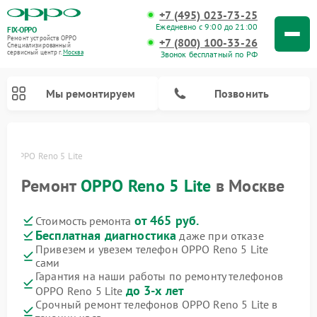
+7 (495) 023-73-25
Ежедневно с 9:00 до 21:00
FIX-OPPO
Ремонт устройств OPPO
+7 (800) 100-33-26
Специализированный
cервисный центр г.
Москва
Звонок бесплатный по РФ
Мы ремонтируем
Позвонить
PO
OPPO Reno 5 Lite
Ремонт
OPPO Reno 5 Lite
в Москве
от 465 руб.
Стоимость ремонта
Бесплатная диагностика
даже при отказе
Привезем и увезем телефон OPPO Reno 5 Lite
сами
Гарантия на наши работы по ремонту телефонов
до 3-х лет
OPPO Reno 5 Lite
Срочный ремонт телефонов OPPO Reno 5 Lite в