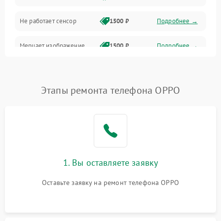
Не работает сенсор
1500 ₽
Подробнее →
Мерцает изображение
1500 ₽
Подробнее →
Не работает 3D Touch
2400 ₽
Подробнее →
Этапы ремонта телефона OPPO
Не работает Face ID
4000 ₽
Подробнее →
1. Вы оставляете заявку
Оставьте заявку на ремонт телефона OPPO