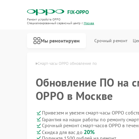
FIX-OPPO
Ремонт устройств OPPO
Специализированный cервисный центр г.
Москва
Мы ремонтируем
Срочный ремонт
Це
часов OPPO в Москве
Смарт-часы OPPO обновление по
Обновление ПО на с
OPPO в Москве
Привезем и увезем смарт-часы OPPO собст
Гарантия на наши работы по ремонту смар
Срочный ремонт смарт-часов OPPO в течен
20%
Скидка для вас до
Получите 1500 рублей на ремонт