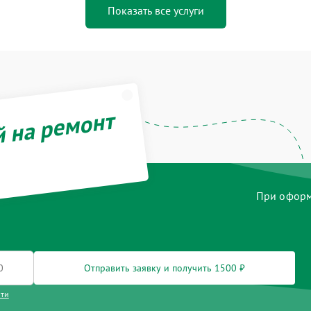
Показать все услуги
й на ремонт
При оформл
Отправить заявку и получить 1500 ₽
сти