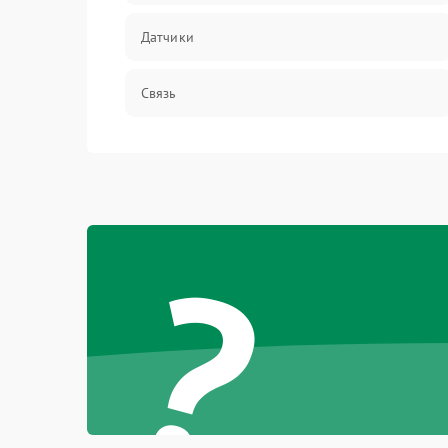
Датчики
Связь
Дисплей
Разговор (микрофон, динамик)
?