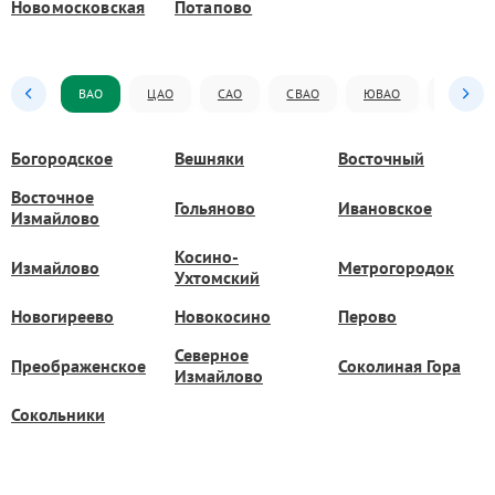
Новомосковская
Потапово
ВАО
ЦАО
САО
СВАО
ЮВАО
ЮАО
Богородское
Вешняки
Восточный
Восточное
Гольяново
Ивановское
Измайлово
Косино-
Измайлово
Метрогородок
Ухтомский
Новогиреево
Новокосино
Перово
Северное
Преображенское
Соколиная Гора
Измайлово
Сокольники