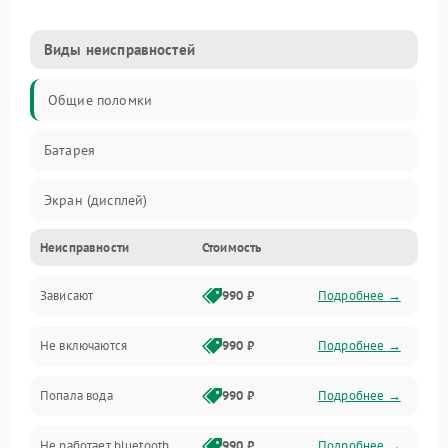
Виды неисправностей
Общие поломки
Батарея
Экран (дисплей)
Неисправности
Стоимость
Электропитание
Зависают
990 ₽
Подробнее →
Датчики
Не включаются
990 ₽
Подробнее →
Связь
Попала вода
990 ₽
Подробнее →
Дисплей
Не работает bluetooth
990 ₽
Подробнее →