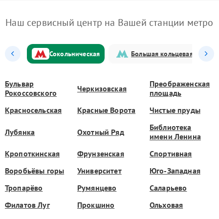
Наш сервисный центр на Вашей станции метро
Сокольническая
Большая кольцевая
Бульвар
Преображенская
Черкизовская
Рокоссовского
площадь
Красносельская
Красные Ворота
Чистые пруды
Библиотека
Лубянка
Охотный Ряд
имени Ленина
Кропоткинская
Фрунзенская
Спортивная
Воробьёвы горы
Университет
Юго-Западная
Тропарёво
Румянцево
Саларьево
Филатов Луг
Прокшино
Ольховая