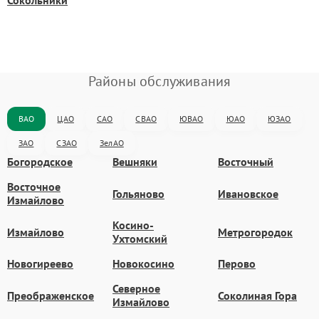
Сокольники
Районы обслуживания
ВАО
ЦАО
САО
СВАО
ЮВАО
ЮАО
ЮЗАО
ЗАО
СЗАО
ЗелАО
Богородское
Вешняки
Восточный
Восточное
Гольяново
Ивановское
Измайлово
Косино-
Измайлово
Метрогородок
Ухтомский
Новогиреево
Новокосино
Перово
Северное
Преображенское
Соколиная Гора
Измайлово