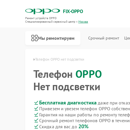
FIX-OPPO
Ремонт устройств OPPO
Специализированный cервисный центр г.
Москва
Мы ремонтируем
Срочный ремонт
Це
онов OPPO в Москве
Телефон OPPO нет подсветки
Телефон
OPPO
Нет подсветки
Бесплатная диагностика
даже при отказ
Привезем и увезем телефон OPPO собстве
Гарантия на наши работы по ремонту тел
Срочный ремонт телефонов OPPO в течени
20%
Скидка для вас до