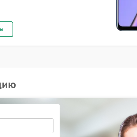
ны
цию