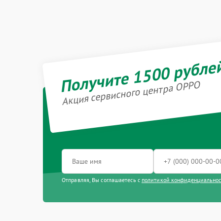
Получите 1500 рубле
Акция сервисного центра OPPO
Отправляя, Вы соглашаетесь с
политикой конфиденциально