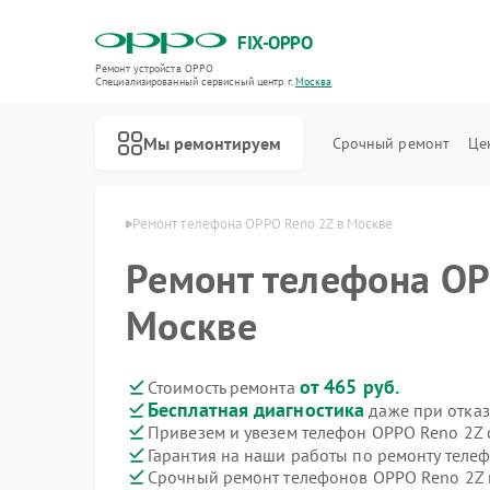
FIX-OPPO
Ремонт устройств OPPO
Специализированный cервисный центр г.
Москва
Мы ремонтируем
Срочный ремонт
Це
онов OPPO в Москве
Ремонт телефона OPPO Reno 2Z в Москве
Ремонт телефона OP
Москве
от 465 руб.
Стоимость ремонта
Бесплатная диагностика
даже при отказ
Привезем и увезем телефон OPPO Reno 2Z 
Гарантия на наши работы по ремонту тел
Срочный ремонт телефонов OPPO Reno 2Z в