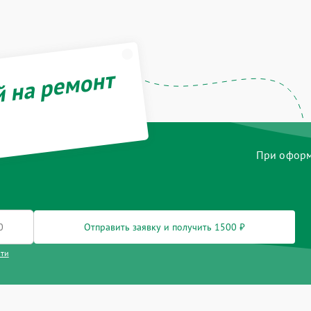
й на ремонт
При оформл
Отправить заявку и получить 1500 ₽
сти