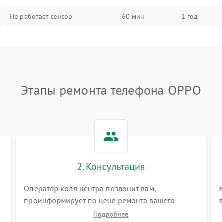
Не работает сенсор
60 мин
1 год
Мерцает изображение
60 мин
1 год
Не работает 3D Touch
60 мин
1 год
Этапы ремонта телефона OPPO
Не работает Face ID
60 мин
1 год
2. Консультация
Оператор колл центра позвонит вам,
проинформирует по цене ремонта вашего
телефона а также ответит на все ваши вопросы.
Подробнее