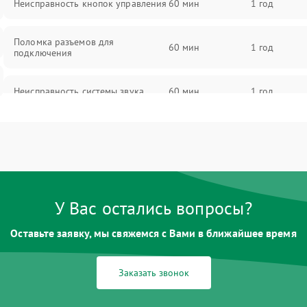
Неисправность кнопок управления
60 мин
1 год
Поломка разъемов для
60 мин
1 год
подключения
Неисправность системы звука
60 мин
1 год
Повреждение проводов
60 мин
1 год
Неисправность системы защиты от
60 мин
1 год
перегрузок
У Вас остались вопросы?
Поломка системы автоматического
60 мин
1 год
отключения
Оставьте заявку, мы свяжемся с Вами в ближайшее время
Неисправность системы защиты от
60 мин
1 год
Заказать звонок
короткого замыкания