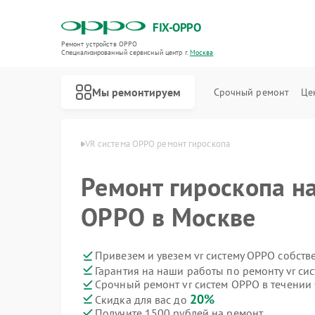
FIX-OPPO
Ремонт устройств OPPO
Специализированный cервисный центр г.
Москва
Мы ремонтируем
Срочный ремонт
Це
истем OPPO в Москве
VR система OPPO ремонт гироскопа
Ремонт гироскопа на
OPPO в Москве
Привезем и увезем vr систему OPPO собств
Гарантия на наши работы по ремонту vr с
Срочный ремонт vr систем OPPO в течении 
20%
Скидка для вас до
Получите 1500 рублей на ремонт